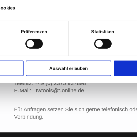
Cookies
Präferenzen
Statistiken
Kontakt
Tube Welding Tools
Heinz-Dieter Teichert
Auswahl erlauben
Telefon: +49 (0) 171 6221346
Telefax: +49 (0) 2375 937898
E-Mail: twtools@t-online.de
Für Anfragen setzen Sie sich gerne telefonisch ode
Verbindung.